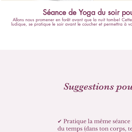
Séance de Yoga du soir pou
Allons nous promener en forêt avant que la nuit tombe! Cet
ludique, se pratique le soir avant le coucher et permettra à vo
détente dans son corps et dans sa tête pour se préparer à pa
pouvez la pratiquer en même temps que votre enfant pour un
Matériel suggéré : une tenue confortable, un tapis de sol, +/-
Séance adaptée pour les enfants de 3 à 9 ans. Conseils pratiq
pratique du Yoga reste un moment de plaisir et de découv
recherchez pas la perfection dans les postures et s'il en a a
souhaite de doux moments de détente et de c
Suggestions pou
✔ Pratique la même séance
du temps (dans ton corps, tes