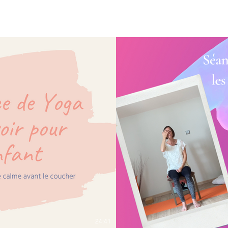
ter 9 €
24:41