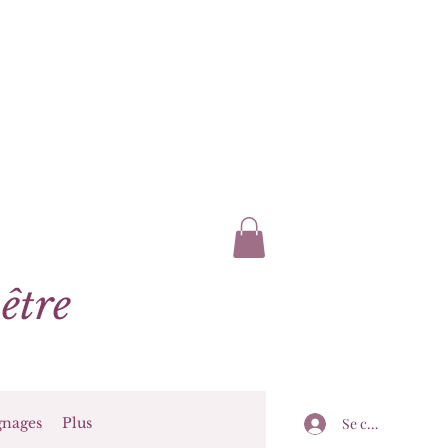
être
nages
Plus
Se connecter