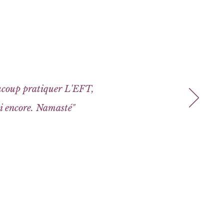
aucoup pratiquer L'EFT,
ci encore. Namasté
"