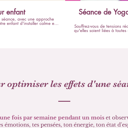
r enfant
Séance de Yoga
te séance, avec une approche
tre enfant d'installer calme et
Souffrez-vous de tensions réc
sser une nuit paisible. Vous
qu'elles soient liées à tout
 tendre moment de complicité.
stress, ou encore à une post
 un coussin, +/- une couverture
commencer je vous guide dans
ues : il est important que la
Ensuite, je vous propose un 
erte pour votre enfant. Ne
qui visent à détendre vos mus
ssez, n'insistez pas. Je vous
ci. Enfin, je vous guide dans
omplicité 💖
puissiez recevoir tous les bie
avec une sensation de grand c
séance est accessible à tous,
est un tapis et une chaise. Si
vous suggère de télécharge
tensions physiques rapidemen
r optimiser les effets d'une sé
sur vous comme un soin. Je v
une fois par semaine pendant un mois
et obser
 émotions, tes pensées, ton énergie, ton état d'esp